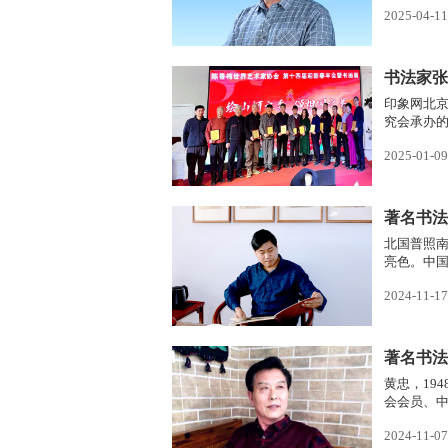
2025-04-11
书法家张
印象网北
究会承办的
梅世界艺
2025-01-09
健、张正勇
北国普照
亮色。中
楷书。书法
2024-11-17
著名书法
黄忠，19
会会员、
师。临沂
2024-11-07