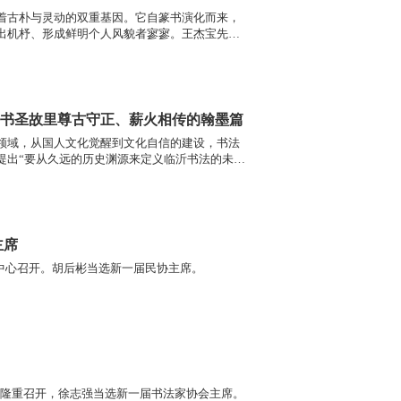
着古朴与灵动的双重基因。它自篆书演化而来，
出机杼、形成鲜明个人风貌者寥寥。王杰宝先生
续写书圣故里尊古守正、薪火相传的翰墨篇
领域，从国人文化觉醒到文化自信的建设，书法
提出“要从久远的历史渊源来定义临沂书法的未
主席
流中心召开。胡后彬当选新一届民协主席。
心隆重召开，徐志强当选新一届书法家协会主席。