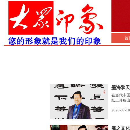
首
墨海擎天
在当代中
纸上开辟
2026-07-10
羲之文化