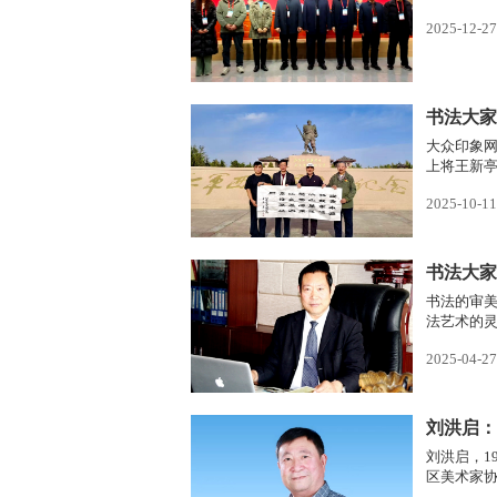
2025-12-27
书法大家
大众印象网
上将王新亭
十三师红星
2025-10-11
书法的审
法艺术的
厚的书法
2025-04-27
人文精神
刘洪启，1
区美术家