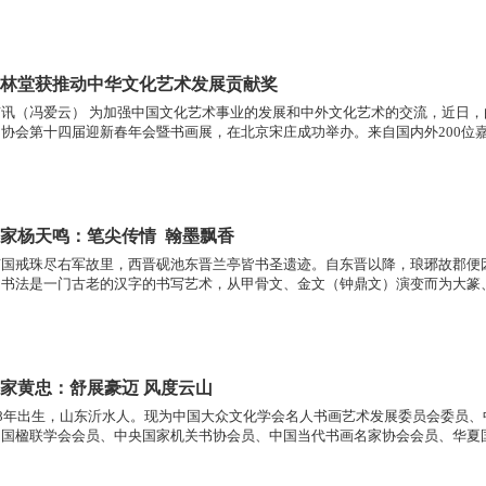
林堂获推动中华文化艺术发展贡献奖
京讯（冯爱云） 为加强中国文化艺术事业的发展和中外文化艺术的交流，近日
协会第十四届迎新春年会暨书画展，在北京宋庄成功举办。来自国内外200位嘉
术家协会名誉主席、山东分会主席、中国书协会员张林堂，与邵凤武、崔承顺 
、孙凯荣、邢程远、崔增林等13人，一起荣获“推动中华文化艺术发展贡献奖”
著名书法家杨天鸣：笔尖传情 翰墨飘香
南国戒珠尽右军故里，西晋砚池东晋兰亭皆书圣遗迹。自东晋以降，琅琊故郡便
国书法是一门古老的汉字的书写艺术，从甲骨文、金文（钟鼎文）演变而为大篆
以其独特的艺术形式和艺术语言，成了中国5000年璀璨文明最重要的载体。
家黄忠：舒展豪迈 风度云山
48年出生，山东沂水人。现为中国大众文化学会名人书画艺术发展委员会委员
中国楹联学会会员、中央国家机关书协会员、中国当代书画名家协会会员、华夏
市老干部书画研究会顾问、右军书画院名誉院长、新时代书画院院长。