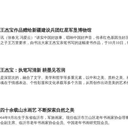
王杰宝作品赠给新疆建设兵团红星军垦博物馆
讯（张春兄 冯爱云）“讲实中国好故事，唱响中国好声音，传承红色基因当好
之子王万里要求，由书法大家王杰宝亲笔书写的这幅隶书作品，于10月10日
军垦博物馆。同日，新疆五家渠市第六师103团党委书记、政委王承位同志也
书法大家王杰宝：执笔写清新 耕墨见苍润
美是深层次的，融合了文字、美学和哲学等多重元素，以中和之美、质朴之美、
灵魂在于情感表达、个性彰显和文化承载等多个方面，从而创作出诗意美的艺术
理论和传情达意的审美观念，通过笔墨的运用，赋予书法线条的美感及其生命力
。
刘洪启：四十余载山水画艺 不断探索自然之美
964年9月出生于东省临沂市，军旅画家。现任临沂市兰山区老年书画家协会
协会副主席、临沂市老年书画家协会会员、中国老年书画研究院会员。