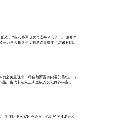
压舱石。”应八路军研究会太岳分会会长、原开国
，经王万里会长之手，赠送给新疆生产建设兵团第
受赠了另一幅相同作品。
神韵之美呈现出一种自然而富有内涵的美感。书
作品。当代书法家王杰宝以其文化修养丰富，深
，表现出自我心境；揭示了民族文化价值理念及
理事、罗庄区书画家协会会员、临沂经济技术开发