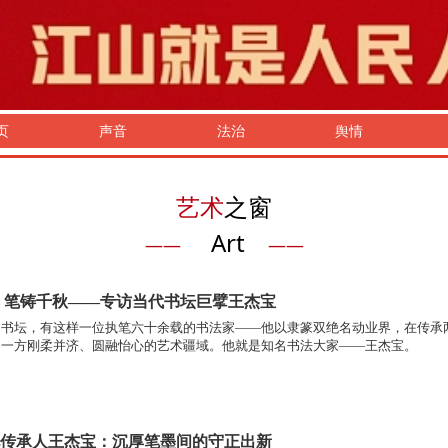
页
声音
法治
舆情
艺术
之窗
Art
——
——
 笔铸千秋——专访当代书坛巨擘王杰宝
国书坛，有这样一位执笔六十余载的书法家——他以隶篆双绝名动业界，在传承
出一方刚柔并济、圆融怡心的艺术疆域。他就是知名书法大家——王杰宝。
传承人王杰宝：沉厚笔墨间的守正出新