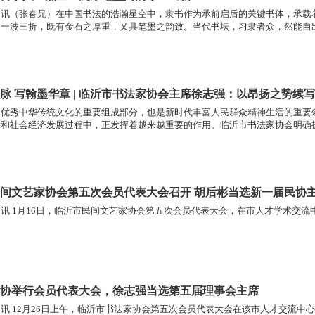
网讯（张春兄）在中国书法的浩瀚星空中，隶书作为承前启后的关键书体，承载
，一波三折，既有金石之厚重，又具笔墨之韵致。当代书坛，习隶者众，然能自
品，近年来在展览与市场中频频亮相，引发关注。
脉 写翰墨华章 | 临沂市书法家协会主席徐志强：以昂扬之势
是优秀中华传统文化的重要组成部分，也是新时代丰富人民群众精神生活的重要
活和社会经济发展过程中，正发挥着越来越重要的作用。临沂市书法家协会明确
一班人接续努力，以昂扬之势推动书法事业迈上新征程。
间文艺家协会第五次会员代表大会召开 胡后彬当选新一届民协
讯 1月16日，临沂市民间文艺家协会第五次会员代表大会，在市人才学术交
协举行会员代表大会，徐志强当选第五届理事会主席
讯 12月26日上午，临沂市书法家协会第五次会员代表大会在该市人才交流中