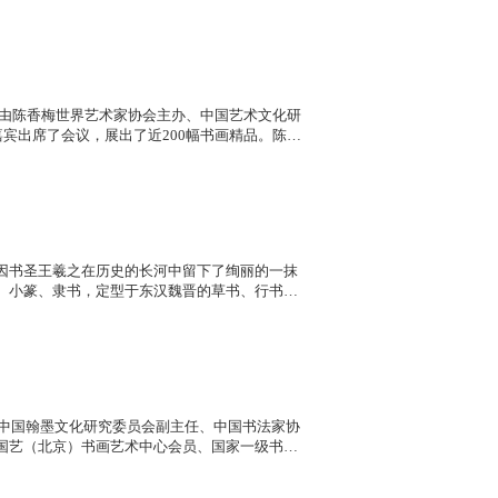
，由陈香梅世界艺术家协会主办、中国艺术文化研
宾出席了会议，展出了近200幅书画精品。陈香
、田伯平、彭登怀、王德顺、张乃力、邱森林、陆
。
因书圣王羲之在历史的长河中留下了绚丽的一抹
、小篆、隶书，定型于东汉魏晋的草书、行书、
、中国翰墨文化研究委员会副主任、中国书法家协
国艺（北京）书画艺术中心会员、国家一级书法