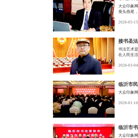
大众印象
蚕头燕尾
的隶书作
2026-05-15
接书圣法
章
书法艺术
在人民生
来”，协会
2026-03-04
临沂市民
大众印象网
2026-01-16
临沂市书
大众印象网