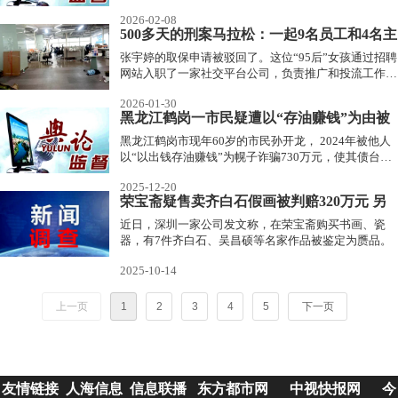
追问，全季说他们没责任，责任都推给前台员工。”赵
2026-02-08
先生说。
500多天的刑案马拉松：一起9名员工和4名主
播“构成”的诈骗案
张宇婷的取保申请被驳回了。这位“95后”女孩通过招聘
网站入职了一家社交平台公司，负责推广和投流工作，
月薪1万元出头。才工作了两年多，就因公司被用户报
2026-01-30
案涉嫌诈骗，她也遭牵连，如今已被羁押一年多。
黑龙江鹤岗一市民疑遭以“存油赚钱”为由被
他人诈骗700余万元
黑龙江鹤岗市现年60岁的市民孙开龙， 2024年被他人
以“以出钱存油赚钱”为幌子诈骗730万元，使其债台高
筑，痛不欲生。
2025-12-20
荣宝斋疑售卖齐白石假画被判赔320万元 另
有6件名家作品初步鉴伪
近日，深圳一家公司发文称，在荣宝斋购买书画、瓷
器，有7件齐白石、吴昌硕等名家作品被鉴定为赝品。
2025-10-14
上一页
1
2
3
4
5
下一页
友情链接
人海信息
信息联播
东方都市网
中视快报网
今