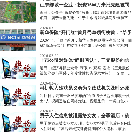
2026-03-14
山东郯城一企业：投资3600万未批先建被罚
4968元
近日，公众号“乐易齐鲁”获悉，临沂市郯城县新添食品
项目，属于未批先建，位于山东省郯城县马头镇和平街
405号，投资3500万元，由临沂鸿利食品有限公司建
2026-03-09
设。
新华保险“开门红”首月罚单领衔榜首：“给予
合同外利益”屡罚屡犯，职务犯罪风险频发
2026年“开门红”首月，新华人寿保险股份有限公司（简
称“新华保险”）共收到9张罚单，该公司9家分支机构因
违法违规被罚，罚单数量和受罚机构数量均在全部人身
2026-02-26
保险公司中排名第一。
上市公司对媒体“睁眼否认”，三元股份的信
誉还剩多少？
近日，经济导报公众号“鹰眼IPO观察”发布《三元股份
被暂停参与军采，年度业绩预告显示亏损》一文后，遭
到北京三元食品股份有限公司（600429.SH）在网络后
2026-02-26
台投诉。企业方面称“文章捏造不实信息”“擅自P图”，
司机救人难获见义勇为？政法机关及时还原
并表示“并未搜索出任何处罚内容”。
事实原委获舆论认可
2月4日，云南一网民发布的“白衣男子从起火车辆中救
出3人”视频迅速在网络走红。视频显示，一辆白色小车
失控滑入路旁沟里，瞬间冒出浓烈黑烟和火焰。随后一
2026-02-20
名白衣男子与司机等人共同砸窗，从后排车窗救出3
男子入住信息被泄露给女友，全季酒店：确
人。起初，网民纷纷为白衣男子的救人之举点赞，建议
他申报见义勇为。
实泄露了，系员工个人责任，赔偿3422元
男子住酒店被女朋友发现，女朋友报男子电话姓名问出
入住时间，“酒店未核实身份就泄露个人隐私，事后我