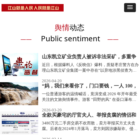
舆情
动态
Public sentiment
——
——
山东凯立矿业负责人被诉非法采矿，多重争
议待解
近日，根据爆料人《反映信》爆料，质疑枣庄警方在办
理山东凯立矿业集团一案中存在“以异地涉黑侦查为权
限，再以非法采矿兜底查抄”的办案嫌疑。目前，该案
2026-04-20
已在枣庄市市中区人民法院开庭审理，尚未作出判决，
“妈，我们来看你了，门口要钱，一人 100，
而围绕程序违法、证据认定、跨区域管辖违法等多重争
议，仍在持续发酵。
我们就不进去了” 丨壶口瀑布喊话风波值得
一位普通游客的温情喊话，竟演变成 2026 年开年最受
关注的文旅舆情事件。游客 “田野的风” 在壶口瀑布景
反思
区外围，对着黄河喊出 “妈，我们来看你了，门口要
2026-03-20
钱，一人 100，我们就不进去了” 的真情流露，不仅遭
全款买豪宅的厅官夫人、举报贪腐的情侣和
遇投诉下架，还被要求公开道歉，引发全网对景区经营
理念的深刻反思。
一桩敲诈案
3480万元二手房交易不欢而散，卖方举报买方丈夫贪
腐。后者在2024年1月落马，卖方则因涉嫌敲诈。侵犯
个人信息被抓。