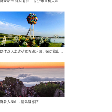
沂蒙新声·建功有我 丨临沂市直机关宣讲
比赛作品展演活动成功举行
媒体达人走进萌童奇遇乐园，探访蒙山脚
下“有温度的童话世界”
溽暑入泰山，清风满襟怀