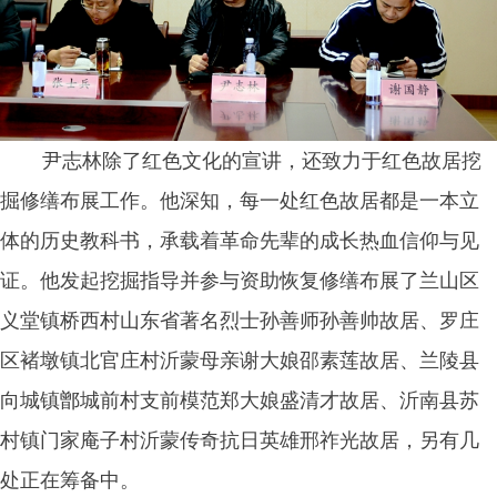
尹志林除了红色文化的宣讲，还致力于红色故居挖
掘修缮布展工作。他深知，每一处红色故居都是一本立
体的历史教科书，承载着革命先辈的成长热血信仰与见
证。他发起挖掘指导并参与资助恢复修缮布展了兰山区
义堂镇桥西村山东省著名烈士孙善师孙善帅故居、罗庄
区褚墩镇北官庄村沂蒙母亲谢大娘邵素莲故居、兰陵县
向城镇鄫城前村支前模范郑大娘盛清才故居、沂南县苏
村镇门家庵子村沂蒙传奇抗日英雄邢祚光故居，另有几
处正在筹备中。