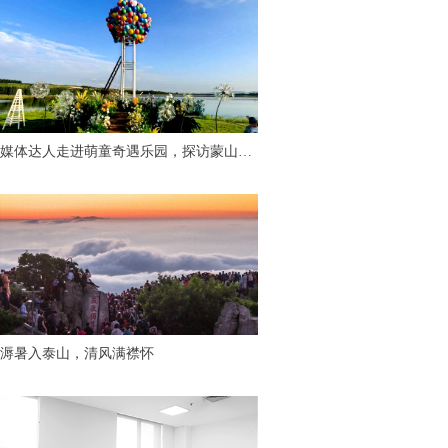
媒体达人走进萌童奇遇乐园，探访蒙山脚
下“有温度的童话世界”
溽暑入泰山，清风满襟怀