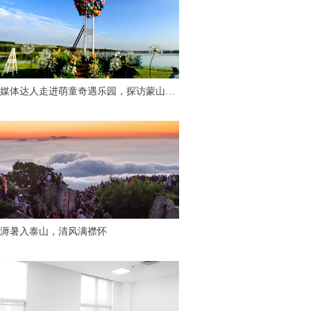
媒体达人走进萌童奇遇乐园，探访蒙山脚
下“有温度的童话世界”
溽暑入泰山，清风满襟怀