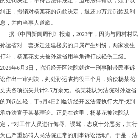
的处罚决定，不符合法律规定，适用法律错误，须予以
纠正，撤销对杨某花的罚款决定，退还10万元罚款及利
息，并向当事人道歉。
据《中国新闻周刊》报道，2023年，因为与同村村民
孙运省对一套拆迁还建楼房的归属产生纠纷，两家发生
打斗，杨某花丈夫被孙运省用羊角锤打成轻伤二级。
2025年6月3日，临沂经开区法院就这一刑事附带民事诉
讼作出一审判决，判处孙运省拘役三个月，赔偿杨某花
丈夫各项损失共计2.5万余元。杨某花认为法院对孙运省
的判罚过轻，于6月4日到临沂经开区法院执行大厅找到
承办法官于某某理论。正是在这里，杨某花被法院认
定，“对工作人员进行侮辱、谩骂，态度十分恶劣，其行
为已严重妨碍人民法院正常的刑事诉讼活动”。于是，法