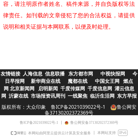
容，请注明原作者姓名、稿件来源，并自负版权等法
律责任。如刊载的文章侵犯了您的合法权益，请提供
说明和相关证据与本网联系，以便及时处理。
友情链接
人海信息
信息联播
东方都市网
中视快报网
今
日早报网
新华商业在线
魔都在线
中国女王网
燃点
网
北京新闻网
启明新闻
千度传媒网
千度信息网
灌云信息
网
沂蒙在线
市场报资讯
周刊
一线聚焦
临沂生活网
东方早报
版权所有：大众
印象
鲁ICP备2021039022号-1
鲁公网安
备37130202372369号
鲁ICP备2021039022号-1
鲁公网安备37130202372369号
本网站支持
IPv6
本网站由阿里云提供云计算及安全服务