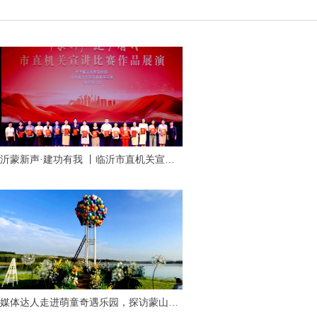
沂蒙新声·建功有我 丨临沂市直机关宣讲
比赛作品展演活动成功举行
媒体达人走进萌童奇遇乐园，探访蒙山脚