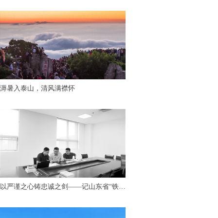
下“有温度的童话世界”
溽暑入泰山，清风满襟怀
以严谨之心铸忠诚之剑——记山东省“铁纪
护航”先进个人、临沂市纪委监委第九审查
调查室主任胡永亮