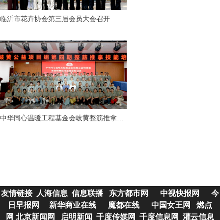
临沂市花卉协会第三届会员大会召开
中华同心温暖工程基金会岐黄整筋推拿技
能培训项目顺利完成
友情链接
人海信息
信息联播
东方都市网
中视快报网
今
日早报网
新华商业在线
魔都在线
中国女王网
燃点
网
北京新闻网
启明新闻
千度传媒网
千度信息网
灌云信息