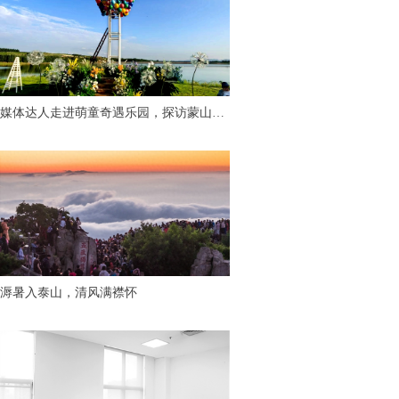
媒体达人走进萌童奇遇乐园，探访蒙山脚
下“有温度的童话世界”
溽暑入泰山，清风满襟怀