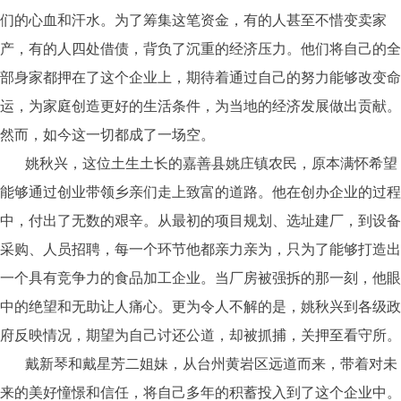
们的心血和汗水。为了筹集这笔资金，有的人甚至不惜变卖家
产，有的人四处借债，背负了沉重的经济压力。他们将自己的全
部身家都押在了这个企业上，期待着通过自己的努力能够改变命
运，为家庭创造更好的生活条件，为当地的经济发展做出贡献。
然而，如今这一切都成了一场空。
姚秋兴，这位土生土长的嘉善县姚庄镇农民，原本满怀希望
能够通过创业带领乡亲们走上致富的道路。他在创办企业的过程
中，付出了无数的艰辛。从最初的项目规划、选址建厂，到设备
采购、人员招聘，每一个环节他都亲力亲为，只为了能够打造出
一个具有竞争力的食品加工企业。当厂房被强拆的那一刻，他眼
中的绝望和无助让人痛心。更为令人不解的是，姚秋兴到各级政
府反映情况，期望为自己讨还公道，却被抓捕，关押至看守所。
戴新琴和戴星芳二姐妹，从台州黄岩区远道而来，带着对未
来的美好憧憬和信任，将自己多年的积蓄投入到了这个企业中。