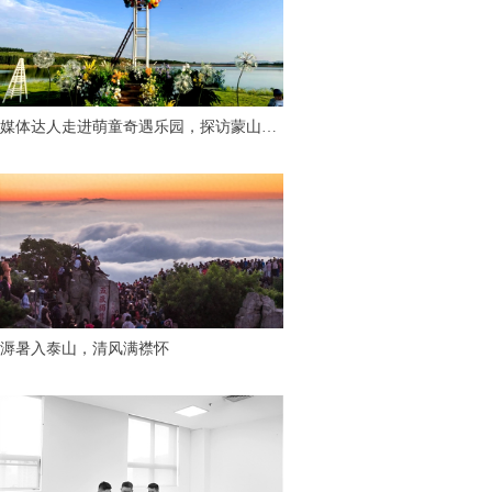
媒体达人走进萌童奇遇乐园，探访蒙山脚
下“有温度的童话世界”
溽暑入泰山，清风满襟怀