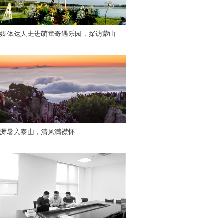
媒体达人走进萌童奇遇乐园，探访蒙山脚
下“有温度的童话世界”
溽暑入泰山，清风满襟怀