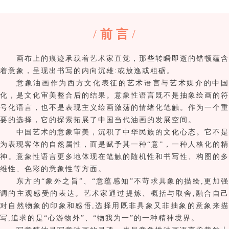
/
前 言
/
画布上的痕迹承载着艺术家直觉，那些转瞬即逝的错顿蕴含
着意象，呈现出书写的内向沉雄:或放逸或粗砺。
意象油画作为西方文化表征的艺术语言与艺术媒介的中国
化，是文化审美整合后的结果。意象性语言既不是抽象绘画的符
号化语言，也不是表现主义绘画激荡的情绪化笔触。作为一个重
要的选择，它的探索拓展了中国当代油画的发展空间。
中国艺术的意象审美，沉积了中华民族的文化心态。它不是
为表现客体的自然属性，而是赋予其一种“意”，一种人格化的精
神。意象性语言更多地体现在笔触的随机性和书写性、构图的多
维性、色彩的意象性等方面。
东方的“象外之旨”、“意蕴感知”不苛求具象的描绘,更加强
调的主观感受的表达。艺术家通过提炼、概括与取舍,
融合自
对自然物象的印象和感悟,选择用既非具象又非抽象的意象来描
写,追求的是“心游物外”、“物我为一”的一种精神境界。